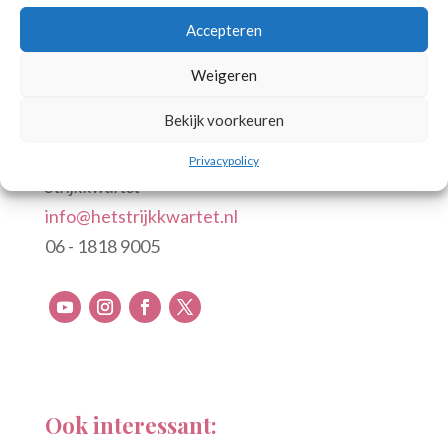
Accepteren
Weigeren
Scarlett Arts
Bekijk voorkeuren
Contactpersoon en Celliste van “Het
Privacypolicy
Strijkkwartet”
info@hetstrijkkwartet.nl
06 - 1818 9005
Ook interessant: