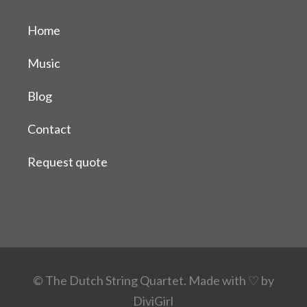
Home
Music
Blog
Contact
Request quote
© The Dutch String Quartet.
Made with ♡ by
DiviGirl