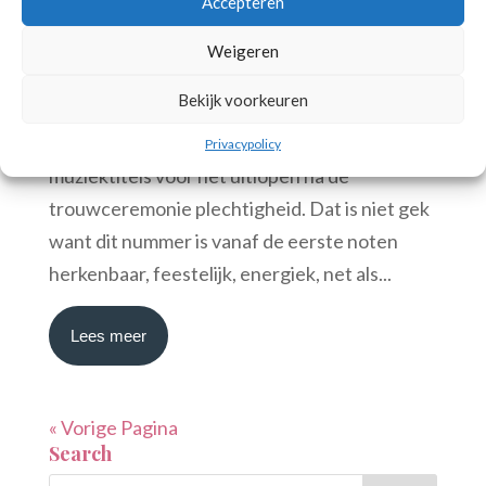
Accepteren
jun 1 2023
Weigeren
Huwelijk
Strijkkwartet
Bekijk voorkeuren
Viva la vida van Coldplay is één van de meest
gevraagde lichte muziek – lees populaire –
Privacypolicy
muziektitels voor het uitlopen na de
trouwceremonie plechtigheid. Dat is niet gek
want dit nummer is vanaf de eerste noten
herkenbaar, feestelijk, energiek, net als...
Lees meer
« Vorige Pagina
Search