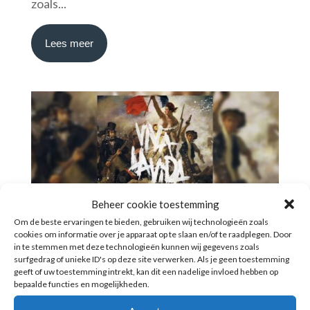
zoals...
Lees meer
Beheer cookie toestemming
Om de beste ervaringen te bieden, gebruiken wij technologieën zoals
cookies om informatie over je apparaat op te slaan en/of te raadplegen. Door
Viva la vida van Coldplay; een strijkkwartet op
in te stemmen met deze technologieën kunnen wij gegevens zoals
je bruiloft
surfgedrag of unieke ID's op deze site verwerken. Als je geen toestemming
geeft of uw toestemming intrekt, kan dit een nadelige invloed hebben op
door
bepaalde functies en mogelijkheden.
Scarlett Arts