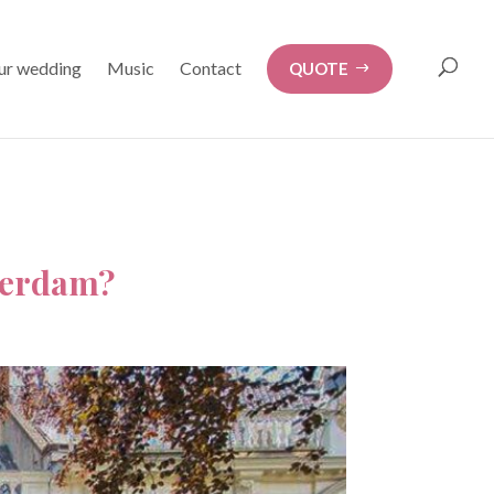
our wedding
Music
Contact
QUOTE
sterdam?