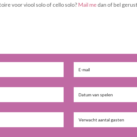
oire voor viool solo of cello solo?
Mail me
dan of bel gerust
te
verhogen
of
te
verlagen.