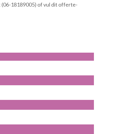
 (06-18189005) of vul dit offerte-
te
verhogen
of
te
verlagen.