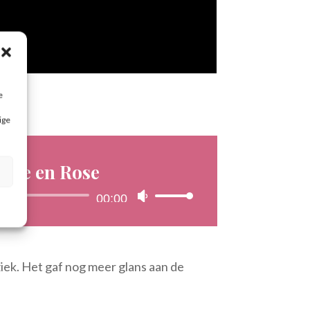
e
ige
 vie en Rose
Audiospeler
00:00
Gebruik
Omhoog/Omlaag
pijltoetsen
om
iek. Het gaf nog meer glans aan de
het
volume