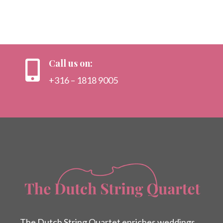
Call us on:

+316 – 1818 9005
The Dutch String Quartet enriches weddings