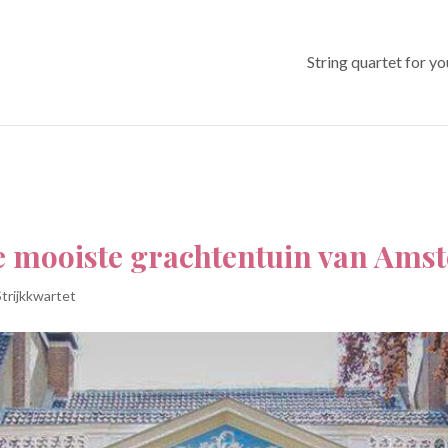
String quartet for y
de mooiste grachtentuin van Am
Strijkkwartet