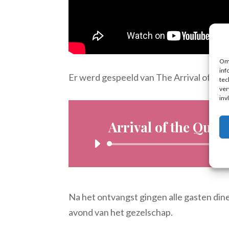
Om 
inf
Er werd gespeeld van The Arrival of the 
tec
ver
inv
Arrival of the Quee
Audiosp
Na het ontvangst gingen alle gasten din
avond van het gezelschap.