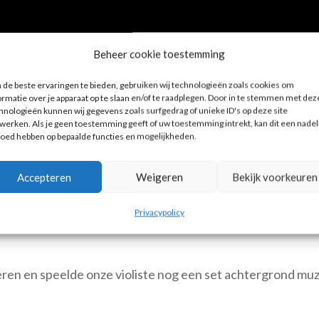
Beheer cookie toestemming
de beste ervaringen te bieden, gebruiken wij technologieën zoals cookies om
ormatie over je apparaat op te slaan en/of te raadplegen. Door in te stemmen met dez
queen of Sheba tot aan La Vie en rose en Yesterday.
hnologieën kunnen wij gegevens zoals surfgedrag of unieke ID's op deze site
werken. Als je geen toestemming geeft of uw toestemming intrekt, kan dit een nadel
loed hebben op bepaalde functies en mogelijkheden.
n of Sheba
La
Accepteren
Weigeren
Bekijk voorkeuren
eler
00:00
Gebruik
Privacypolicy
Omhoog/Omlaag
pijltoetsen
om
eren en speelde onze violiste nog een set achtergrond muz
het
volume