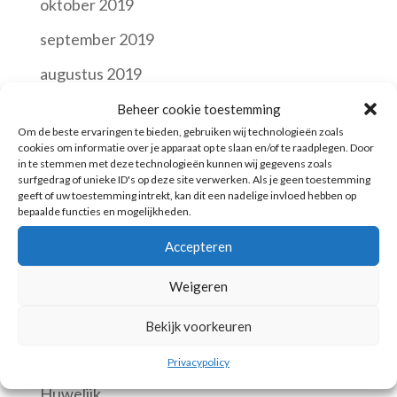
oktober 2019
september 2019
augustus 2019
juli 2019
Beheer cookie toestemming
Om de beste ervaringen te bieden, gebruiken wij technologieën zoals
juni 2019
cookies om informatie over je apparaat op te slaan en/of te raadplegen. Door
in te stemmen met deze technologieën kunnen wij gegevens zoals
mei 2019
surfgedrag of unieke ID's op deze site verwerken. Als je geen toestemming
geeft of uw toestemming intrekt, kan dit een nadelige invloed hebben op
maart 2019
bepaalde functies en mogelijkheden.
augustus 2018
Accepteren
september 2016
Weigeren
Bekijk voorkeuren
Categories
Business
Privacypolicy
Huwelijk