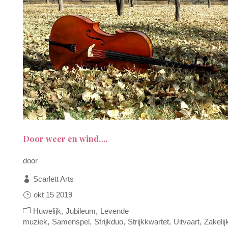
Door weer en wind….
door
Scarlett Arts
okt 15 2019
Huwelijk
Jubileum
Levende
muziek
Samenspel
Strijkduo
Strijkkwartet
Uitvaart
Zakelij