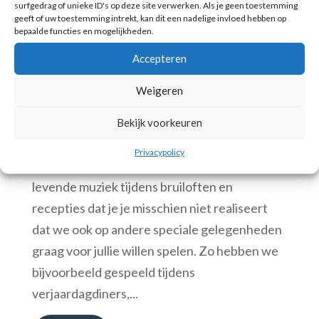
surfgedrag of unieke ID's op deze site verwerken. Als je geen toestemming
geeft of uw toestemming intrekt, kan dit een nadelige invloed hebben op
Het Strijkkwartet, ook voor familie
aangelegenheden en zakelijke evenementen
bepaalde functies en mogelijkheden.
Accepteren
door
Scarlett Arts
Weigeren
jul 2 2019
Bekijk voorkeuren
Strijkkwartet
Uitvaart
Zakelijk
Privacypolicy
Het Strijkkwartet wordt zo vaak geboekt als
levende muziek tijdens bruiloften en
recepties dat je je misschien niet realiseert
dat we ook op andere speciale gelegenheden
graag voor jullie willen spelen. Zo hebben we
bijvoorbeeld gespeeld tijdens
verjaardagdiners,...