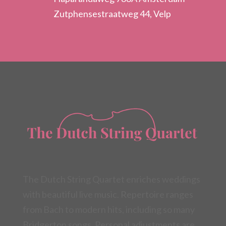
Zutphensestraatweg 44, Velp
The Dutch String Quartet enriches weddings
with beautiful live music. Repertoire ranges
from Bach to modern hits, including so many
Bridgerton songs. Personal adjustments are