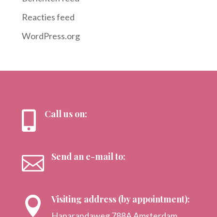
Reacties feed
WordPress.org
Call us on:

+316 – 1818 9005
Send an e-mail to:

info@hetstrijkkwartet.nl
Visiting address (by appointment):

Haparandaweg 788A Amsterdam