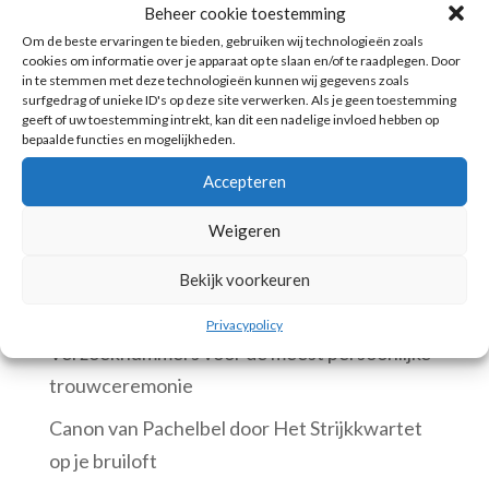
Lees meer
Beheer cookie toestemming
Om de beste ervaringen te bieden, gebruiken wij technologieën zoals
cookies om informatie over je apparaat op te slaan en/of te raadplegen. Door
in te stemmen met deze technologieën kunnen wij gegevens zoals
Search
surfgedrag of unieke ID's op deze site verwerken. Als je geen toestemming
geeft of uw toestemming intrekt, kan dit een nadelige invloed hebben op
bepaalde functies en mogelijkheden.
Accepteren
Recent Posts
Weigeren
Boeking in het Concertgebouw
Bridgerton op je bruiloft door Het
Bekijk voorkeuren
Strijkkwartet
Privacypolicy
Verzoeknummers voor de meest persoonlijke
trouwceremonie
Canon van Pachelbel door Het Strijkkwartet
op je bruiloft