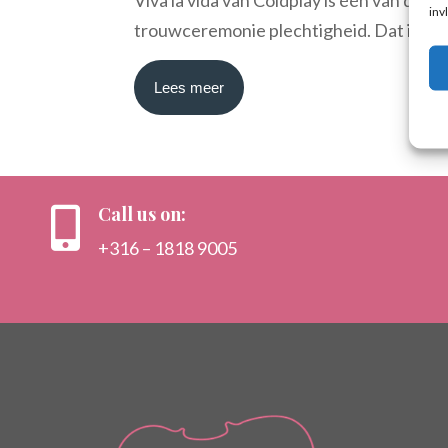
inv
trouwceremonie plechtigheid. Dat is niet
Lees meer
Call us on:

+316 – 1818 9005