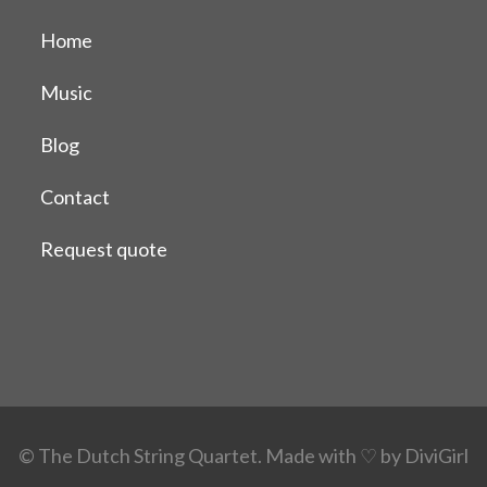
Home
Music
Blog
Contact
Request quote
© The Dutch String Quartet.
Made with ♡ by
DiviGirl