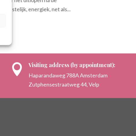
eestelijk, energiek, net als...
Visiting address (by appointment):

Haparandaweg 788A Amsterdam
Zutphensestraatweg 44, Velp