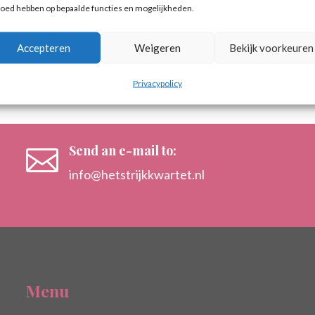
loed hebben op bepaalde functies en mogelijkheden.
 gek want dit nummer is vanaf de eerste noten herkenbaar, f
Accepteren
Weigeren
Bekijk voorkeuren
Privacypolicy
Send an e-mail to:

info@hetstrijkkwartet.nl
Menu