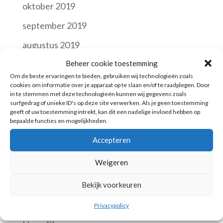
oktober 2019
september 2019
augustus 2019
Beheer cookie toestemming
juli 2019
Om de beste ervaringen te bieden, gebruiken wij technologieën zoals
juni 2019
cookies om informatie over je apparaat op te slaan en/of te raadplegen. Door
in te stemmen met deze technologieën kunnen wij gegevens zoals
mei 2019
surfgedrag of unieke ID's op deze site verwerken. Als je geen toestemming
geeft of uw toestemming intrekt, kan dit een nadelige invloed hebben op
bepaalde functies en mogelijkheden.
maart 2019
Accepteren
augustus 2018
september 2016
Weigeren
Bekijk voorkeuren
Categories
Business
Privacypolicy