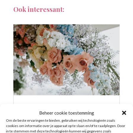
Ook interessant:
Bridgerton op je bruiloft door Het
Strijkkwartet
Beheer cookie toestemming
Sinds Bridgerton een hit werd op Netflix
Om de beste ervaringen te bieden, gebruiken wij technologieën zoals
cookies om informatie over je apparaat op te slaan en/of te raadplegen. Door
is er veel vraag naar de muziek hieruit. En
in te stemmen met deze technologieën kunnen wij gegevens zoals