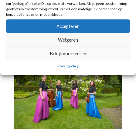
terecht; de serie heeft leuke eigen
surfgedrag of unieke ID's op deze site verwerken. Als je geen toestemming
geeft of uw toestemming intrekt, kan dit een nadelige invloed hebben op
thema’s. Wist je al hoe ze...
bepaalde functies en mogelijkheden.
Accepteren
Lees meer
Weigeren
Bekijk voorkeuren
Privacypolicy